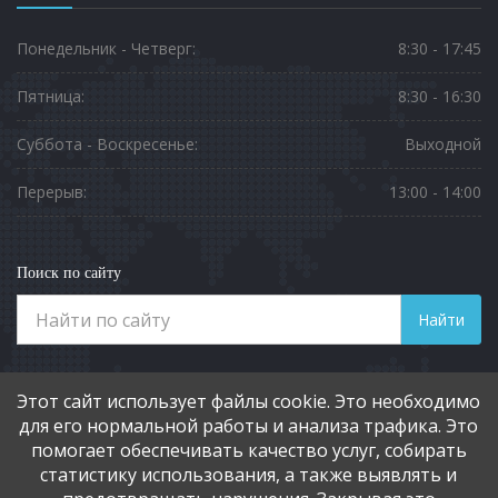
Понедельник - Четверг:
8:30 - 17:45
Пятница:
8:30 - 16:30
Суббота - Воскресенье:
Выходной
Перерыв:
13:00 - 14:00
Поиск по сайту
Найти
Телефоны
Этот сайт использует файлы cookie. Это необходимо
8 (3812) 901-551
для его нормальной работы и анализа трафика. Это
помогает обеспечивать качество услуг, собирать
статистику использования, а также выявлять и
Социальные сети