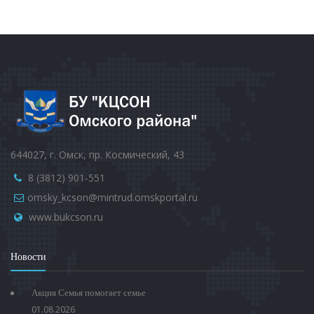
644027, г. Омск, пр. Космический, 43
8 (3812) 901-551
omsky_kcson@mintrud.omskportal.ru
www.bukcson.ru
Новости
Акция Семья помогает семье
01.08.2026