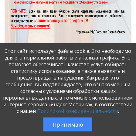
Этот сайт использует файлы cookie. Это необходимо
для его нормальной работы и анализа трафика. Это
помогает обеспечивать качество услуг, собирать
статистику использования, а также выявлять и
предотвращать нарушения. Закрывая это
сообщение, вы подтверждаете, что ознакомлены и
согласны с условиями обработки ваших
ПАМЯТКА
персональных данных, в том числе с использованием
о порядке действия граждан в целях недопущения
интернет-сервиса «Яндекс.Метрика», в соответствии
хищений велосипедов
с нашей
Политикой конфиденциальности
.
Принимаю
Граждане!
Прежде всего, необходимо помнить,
что сохранность Вашего имущества – в Ваших руках.