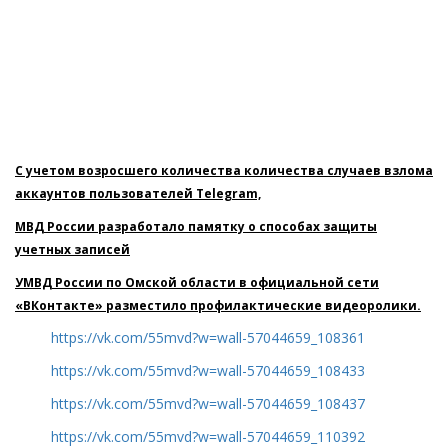
С учетом возросшего количества количества случаев взлома
аккаунтов пользователей Telegram,
МВД России разработало памятку о способах защиты
учетных записей
УМВД России по Омской области в официальной сети
«ВКонтакте» разместило профилактические видеоролики.
https://vk.com/55mvd?w=wall-57044659_108361
https://vk.com/55mvd?w=wall-57044659_108433
https://vk.com/55mvd?w=wall-57044659_108437
https://vk.com/55mvd?w=wall-57044659_110392