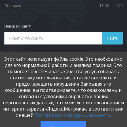
Перерыв:
13:00 - 14:00
Поиск по сайту
Найти
Телефоны
Этот сайт использует файлы cookie. Это необходимо
8 (3812) 901-551
для его нормальной работы и анализа трафика. Это
помогает обеспечивать качество услуг, собирать
статистику использования, а также выявлять и
Социальные сети
предотвращать нарушения. Закрывая это
сообщение, вы подтверждаете, что ознакомлены и
согласны с условиями обработки ваших
персональных данных, в том числе с использованием
интернет-сервиса «Яндекс.Метрика», в соответствии
с нашей
Политикой конфиденциальности
.
Copyright ©2016 - 2026 Разработка и поддержка: