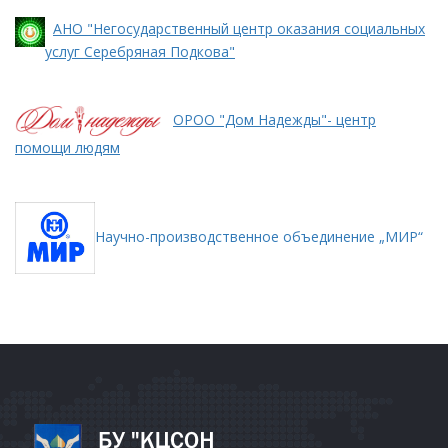
АНО "Негосударственный центр оказания социальных
услуг Серебряная Подкова"
ОРОО "Дом Надежды"- центр
помощи людям
Научно-производственное объединение „МИР“