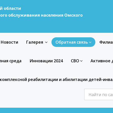
й области
ого обслуживания населения Омского
Новости
Галерея
Обратная связь
Филиа
пная среда
Инновации 2024
СВО
Активное 
о комплексной реабилитации и абилитации детей-инв