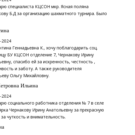
арю специалиста КЦСОН мкр. Ясная поляна
ову Б.Д за организацию шахматного турнира. Было
тина
-2024
нтина Геннадьевна К., хочу поблагодарить соц.
ицу БУ КЦСОН отделение 7, Чернакову Ирину
евну, спасибо ей за искренность, честность ,
вость и заботу. А также руководителя
ьеву Ольгу Михайловну.
Петровна Ильина
-2024
арю социального работника отделения № 7 в селе
ярка Чернакову Ирину Анатольевну за прекрасную
 за чуткость и внимательность.
на