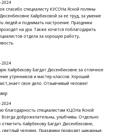
-2024
ое спасибо специалисту КУСОНа Ясной поляны
Дюсенбековне Хайрбековой за ее труд, за умение
ь людей и поднимать настроение. Праздники
проходят на ура. Также хочется поблагодарить
ециалистов отдела за хорошую работу,
ивость.
-2024
арю Хайрбекову Багдат Дюсенбековне за отличное
ние утренников и мастер-классов. Хороший
ист,знает свое дело. Отзывчивый человек!
мир
-2024
ю благодарность специалистам КЦОНа Ясной
. Всегда доброжелательны, улыбчивы. Отдельно
я отметить Хайрбекову Багдат Дюсенбековне,
 светлый человек. Праздники проводят шикарные.