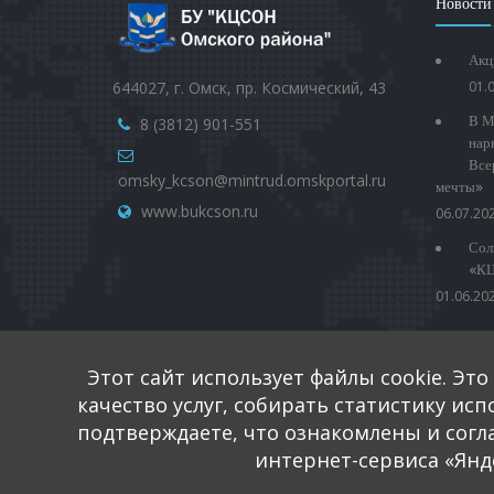
Новости
Акц
644027, г. Омск, пр. Космический, 43
01.
В М
8 (3812) 901-551
нар
Все
omsky_kcson@mintrud.omskportal.ru
мечты»
www.bukcson.ru
06.07.20
Сол
«КЦ
01.06.20
Поиск по сайту
Этот сайт использует файлы cookie. Эт
качество услуг, собирать статистику ис
подтверждаете, что ознакомлены и согл
интернет-сервиса «Янд