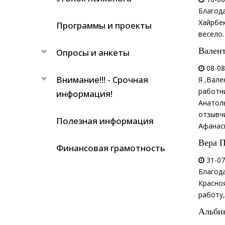
Благод
Хайрбек
Программы и проекты
весело.
Вален
Опросы и анкеты
08-08
Внимание!!! - Срочная
Я ,Вале
работн
информация!
Анатоль
отзывчи
Полезная информация
Афанас
Вера 
Финансовая грамотность
31-07
Благод
Красно
работу,
Альби