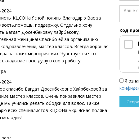
на
-2024
листы КЦСОНа Ясной поляны благодарю Вас за
ивость,помощь, поддержку. Отдельно хочу
Код пр
ть Багдат Дюсенбековну Хайрбекову,
тельная женщина! Спасибо ей за организацию
ков,развлечений, мастер классов. Всегда хорошая
ра на таких мероприятиях. Чувствуется что
 вкладывает всю душу в свою работу.
ира
Я озна
-2024
конфиде
ое спасибо Багдат Дюсенбековне Хайрбековой за
ние мастер классов. Очень понравился мастер
де мы учились делать ободки для волос. Также
арю всех специалистов КЦСОНа мкр. Ясная поляна
и молодцы!
-2024