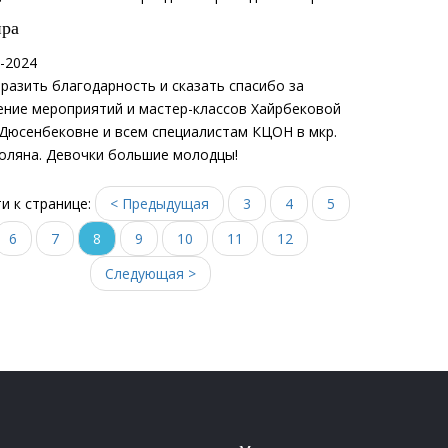
ира
-2024
разить благодарность и сказать спасибо за
ение мероприятий и мастер-классов Хайрбековой
 Дюсенбековне и всем специалистам КЦОН в мкр.
поляна. Девочки большие молодцы!
и к странице:
< Предыдущая
3
4
5
6
7
8
9
10
11
12
Следующая >