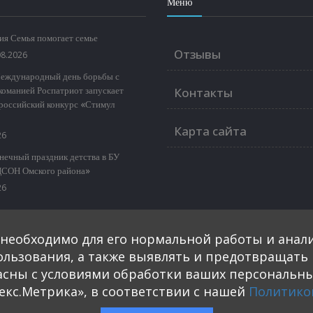
Меню
ия Семья помогает семье
Отзывы
08.2026
еждународный день борьбы с
команией Роспатриот запускает
Контакты
российский конкурс «Стимул
Карта сайта
26
нечный праздник детства в БУ
СОН Омского района»
26
Телефоны
о необходимо для его нормальной работы и анал
8 (3812) 901-551
пользования, а также выявлять и предотвращат
Найти
асны с условиями обработки ваших персональны
екс.Метрика», в соответствии с нашей
Политико