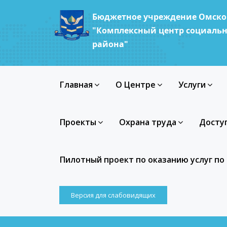
Бюджетное учреждение Омско
"Комплексный центр социальн
района"
Главная
О Центре
Услуги
Проекты
Охрана труда
Досту
Пилотный проект по оказанию услуг п
Версия для слабовидящих