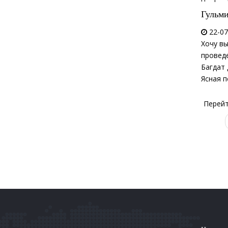
Гульм
22-07
Хочу вы
провед
Багдат
Ясная 
Перейт