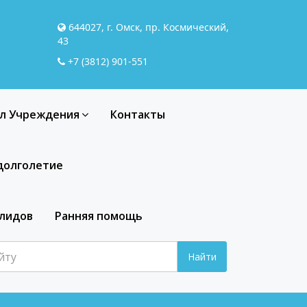
644027, г. Омск, пр. Космический,
43
+7 (3812) 901-551
л Учреждения
Контакты
долголетие
алидов
Ранняя помощь
Найти