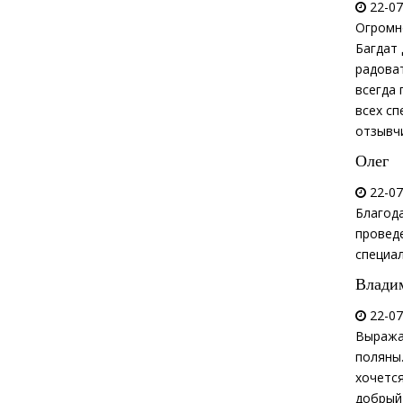
22-07
Огромн
Багдат 
радоват
всегда 
всех сп
отзывч
Олег
22-07
Благод
проведе
специал
Влади
22-07
Выража
поляны
хочетс
добрый,